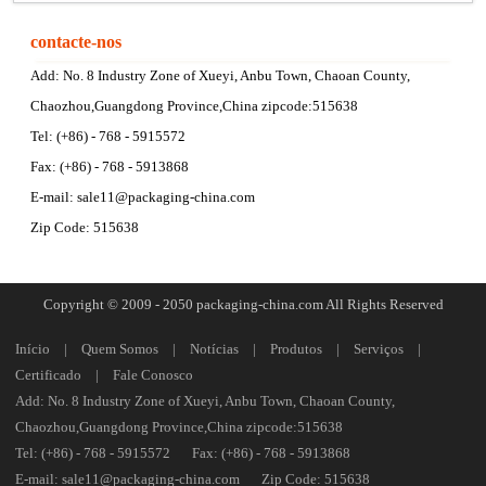
contacte-nos
Add: No. 8 Industry Zone of Xueyi, Anbu Town, Chaoan County,
Chaozhou,Guangdong Province,China zipcode:515638
Tel: (+86) - 768 - 5915572
Fax: (+86) - 768 - 5913868
E-mail:
sale11@packaging-china.com
Zip Code: 515638
Copyright © 2009 - 2050 packaging-china.com All Rights Reserved
Início
|
Quem Somos
|
Notícias
|
Produtos
|
Serviços
|
Certificado
|
Fale Conosco
Add: No. 8 Industry Zone of Xueyi, Anbu Town, Chaoan County,
Chaozhou,Guangdong Province,China zipcode:515638
Tel: (+86) - 768 - 5915572
Fax: (+86) - 768 - 5913868
E-mail:
sale11@packaging-china.com
Zip Code: 515638