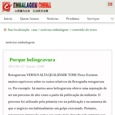
Início
Quem Somos
Notícias
Produtos
Serviços
Sua localização:
casa
>
notícias embalagem
>
conteúdo do texto
notícias embalagem
Porque heliogravura
2012-01-27 leia-se: 1180
Rotogravura VERSUS ALTA QUALIDADE TONE Flexo Existem
muitos equívocos sobre os custos relativos da flexografia rotogravura
vs. Por exemplo: há muitos anos heliogravura obteve uma reputação de
ser um processo de alto custo a partir da publicação da indústria. O
processo foi utilizado pela primeira vez na publicação e na natureza do
que o negócio era habitualmente um golpe executado. Portanto,
rotogravura impressão com o seu custo mais elevado pela primeira vez